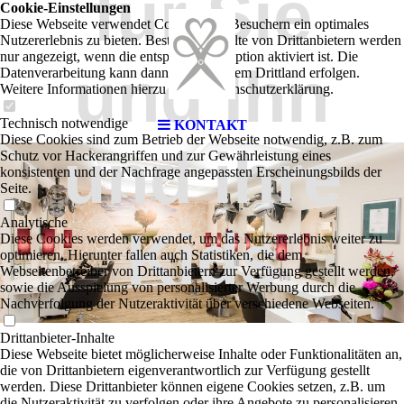
für Sie
Cookie-Einstellungen
Diese Webseite verwendet Cookies, um Besuchern ein optimales
Nutzererlebnis zu bieten. Bestimmte Inhalte von Drittanbietern werden
nur angezeigt, wenn die entsprechende Option aktiviert ist. Die
und Ihn
Datenverarbeitung kann dann auch in einem Drittland erfolgen.
Weitere Informationen hierzu in der Datenschutzerklärung.
Technisch notwendige
KONTAKT
Diese Cookies sind zum Betrieb der Webseite notwendig, z.B. zum
und ihre
Schutz vor Hackerangriffen und zur Gewährleistung eines
konsistenten und der Nachfrage angepassten Erscheinungsbilds der
Seite.
Analytische
Kids
Diese Cookies werden verwendet, um das Nutzererlebnis weiter zu
optimieren. Hierunter fallen auch Statistiken, die dem
Webseitenbetreiber von Drittanbietern zur Verfügung gestellt werden,
sowie die Ausspielung von personalisierter Werbung durch die
Nachverfolgung der Nutzeraktivität über verschiedene Webseiten.
Drittanbieter-Inhalte
Diese Webseite bietet möglicherweise Inhalte oder Funktionalitäten an,
die von Drittanbietern eigenverantwortlich zur Verfügung gestellt
werden. Diese Drittanbieter können eigene Cookies setzen, z.B. um
die Nutzeraktivität zu verfolgen oder ihre Angebote zu personalisieren